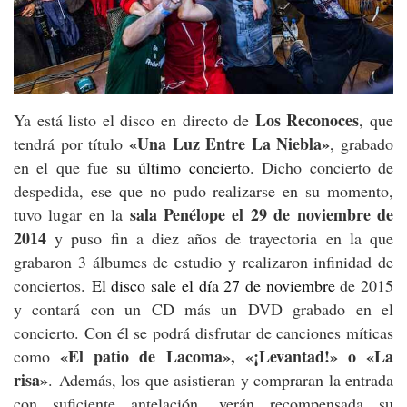
Los Reconoces
Ya está listo el disco en directo de
, que
«Una Luz Entre La Niebla»
tendrá por título
, grabado
en el que fue
su último concierto
. Dicho concierto de
despedida, ese que no pudo realizarse en su momento,
sala Penélope el 29 de noviembre de
tuvo lugar en la
2014
y puso fin a diez años de trayectoria en la que
grabaron 3 álbumes de estudio y realizaron infinidad de
conciertos.
El disco sale el día 27 de noviembre
de 2015
y contará con un CD más un DVD grabado en el
concierto. Con él se podrá disfrutar de canciones míticas
«El patio de Lacoma», «¡Levantad!» o «La
como
risa»
. Además, los que asistieran y compraran la entrada
con suficiente antelación, verán recompensada su