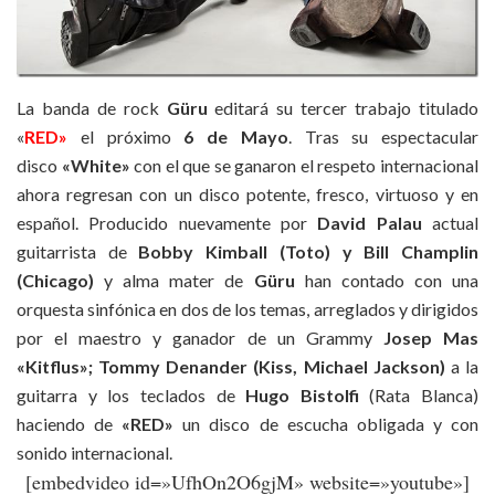
La banda de rock
Güru
editará su tercer trabajo titulado
«
RED»
el próximo
6 de Mayo
. Tras su espectacular
disco
«White»
con el que se ganaron el respeto internacional
ahora regresan con un disco potente, fresco, virtuoso y en
español. Producido nuevamente por
David Palau
actual
guitarrista de
Bobby Kimball (Toto) y Bill Champlin
(Chicago)
y alma mater de
Güru
han contado con una
orquesta sinfónica en dos de los temas, arreglados y dirigidos
por el maestro y ganador de un Grammy
Josep Mas
«Kitflus»; Tommy Denander (Kiss, Michael Jackson)
a la
guitarra y los teclados de
Hugo Bistolfi
(Rata Blanca)
haciendo de
«RED»
un disco de escucha obligada y con
sonido internacional.
[embedvideo id=»UfhOn2O6gjM» website=»youtube»]