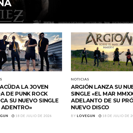
ÑA
S
NOTICIAS
ACÜDA LA JOVEN
ARGIÓN LANZA SU NU
A DE PUNK ROCK
SINGLE «EL MAR MMXX
ICA SU NUEVO SINGLE
ADELANTO DE SU PR
 ADENTRO»
NUEVO DISCO
EGUN
18 DE JULIO DE 2026
BY
LOVEGUN
18 DE JULIO DE 2