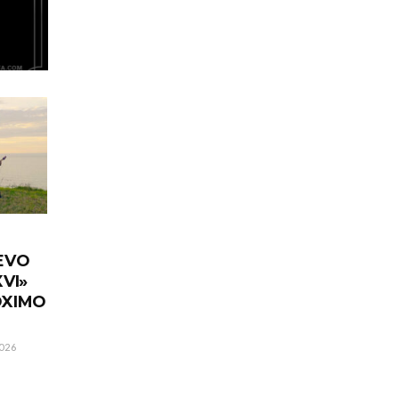
EVO
VI»
ÓXIMO
026