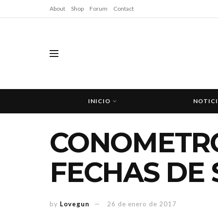
About
Shop
Forum
Contact
INICIO
NOTIC
CONOMETRO
FECHAS DE 
by
Lovegun
26 de enero de 2017