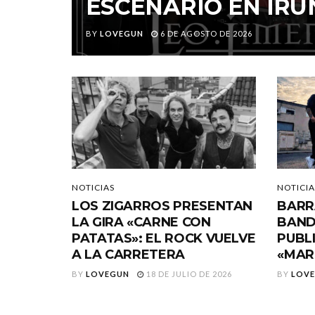
ESCENARIO EN IRU
BY
LOVEGUN
6 DE AGOSTO DE 2026
NOTICIAS
NOTICIA
LOS ZIGARROS PRESENTAN
BARR
LA GIRA «CARNE CON
BAND
PATATAS»: EL ROCK VUELVE
PUBL
A LA CARRETERA
«MAR
BY
LOVEGUN
18 DE JULIO DE 2026
BY
LOV