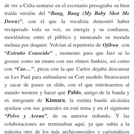
de ver a Celia sentarse en el escenario presagiaba su bien
traída versión del
“Bang, Bang (My Baby Shot Me
Down)”
, con el que la vocalista demostró haber
recuperado toda su voz, su energía y su confianza,
moviéndose entre el público y meneando su morada
melena por doquier. Volvían al repertorio de
Ojibwa
con
“Extraño Conocido”
, momento para que Javi se lo
gozase como un enano con sus ritmos funkies, así como
con
“Cae…”
, pieza con la que Carlos dejaba descansar
su Les Paul para enfundarse su Cort modelo Stratocaster
y sacar de paseo su slide, con el que retrotraernos al
Pablo
mundo western y hacer que
, amigo de la banda y
Kinnara
ex integrante de
, la extinta banda alcalaína
ayudase con sus guturales en este tema y en el siguiente
“Polvo y Arena”
, de su anterior redondo. Y las
colaboraciones no terminaban aquí, ya que subía a la
palestra otro de los más archiconocidos y carismáticos