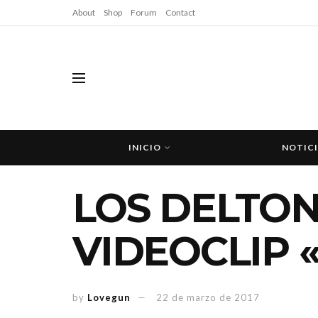
About
Shop
Forum
Contact
INICIO
NOTIC
LOS DELTON
VIDEOCLIP 
by
Lovegun
22 de marzo de 2017