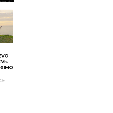
EVO
VI»
ÓXIMO
026