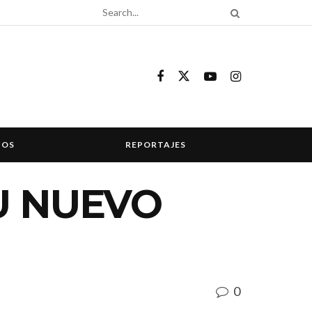
COS
REPORTAJES
U NUEVO
0