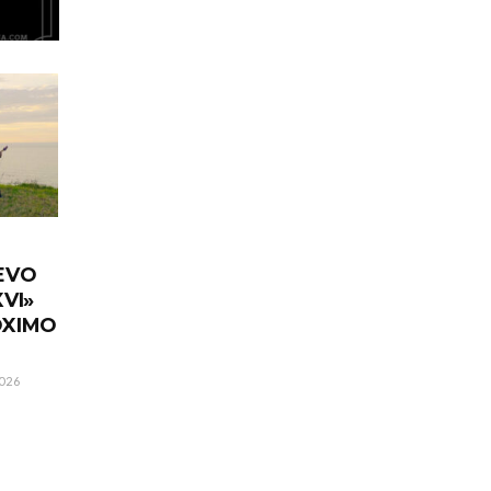
EVO
VI»
ÓXIMO
026