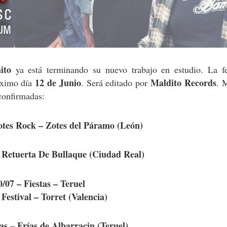
ito
ya está terminando su nuevo trabajo en estudio. La f
12 de Junio
Maldito Records
róximo día
. Será editado por
. 
 confirmadas:
Zotes Rock – Zotes del Páramo (León)
– Retuerta De Bullaque (Ciudad Real)
0/07 – Fiestas – Teruel
 Festival – Torret (Valencia)
tas – Frías de Albarracin (Teruel)