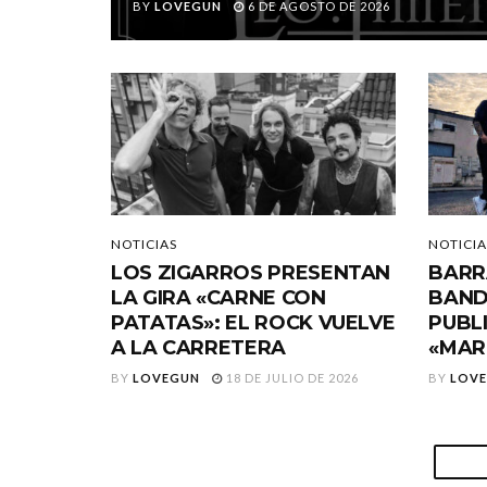
BY
LOVEGUN
6 DE AGOSTO DE 2026
NOTICIAS
NOTICIA
LOS ZIGARROS PRESENTAN
BARR
LA GIRA «CARNE CON
BAND
PATATAS»: EL ROCK VUELVE
PUBL
A LA CARRETERA
«MAR
BY
LOVEGUN
18 DE JULIO DE 2026
BY
LOV