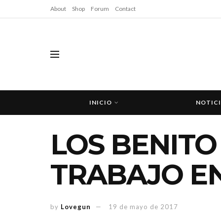
About
Shop
Forum
Contact
INICIO
NOTIC
LOS BENITO
TRABAJO EN
by
Lovegun
19 de mayo de 2017