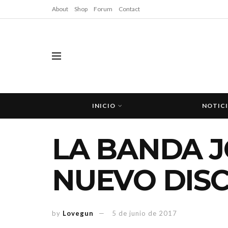
About
Shop
Forum
Contact
INICIO
NOTIC
LA BANDA J
NUEVO DISC
by
Lovegun
5 de junio de 2017