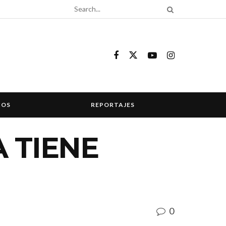
COS
REPORTAJES
 TIENE
0