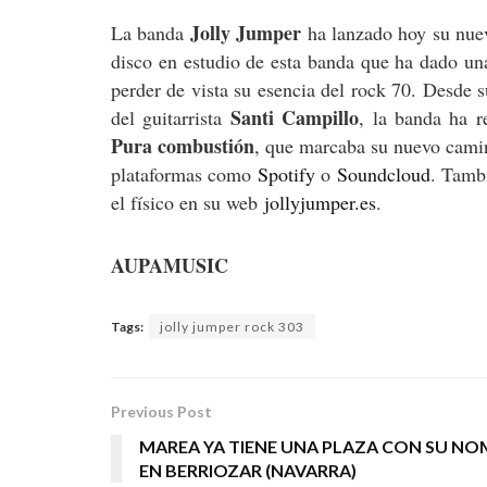
Jolly Jumper
La banda
ha lanzado hoy su nue
disco en estudio de esta banda que ha dado una
perder de vista su esencia del rock 70. Desde 
Santi Campillo
del guitarrista
, la banda ha r
Pura combustión
, que marcaba su nuevo camin
plataformas como
Spotify
o
Soundcloud
. Tamb
el físico en su web
jollyjumper.es
.
AUPAMUSIC
Tags:
jolly jumper rock 303
Previous Post
MAREA YA TIENE UNA PLAZA CON SU N
EN BERRIOZAR (NAVARRA)