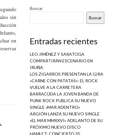
 segundo
Buscar
ales sin
Buscar
oducción
elanto,
Entradas recientes
uchar en
reservar
LEO JIMÉNEZ Y SARATOGA
COMPARTIRÁN ESCENARIO EN
IRUÑA
LOS ZIGARROS PRESENTAN LA GIRA
«CARNE CON PATATAS»: EL ROCK
VUELVE A LA CARRETERA
BARRACÜDA LA JOVEN BANDA DE
PUNK ROCK PUBLICA SU NUEVO
SINGLE «MAR ADENTRO»
ARGIÓN LANZA SU NUEVO SINGLE
«EL MAR MMXXVI» ADELANTO DE SU
.
PRÓXIMO NUEVO DISCO
HAMLET: CONCIERTO 35