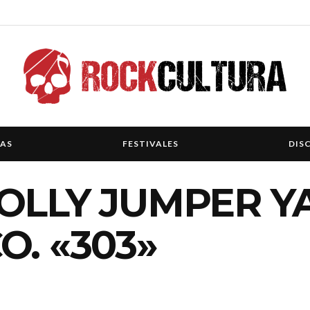
IAS
FESTIVALES
DIS
OLLY JUMPER YA
O. «303»