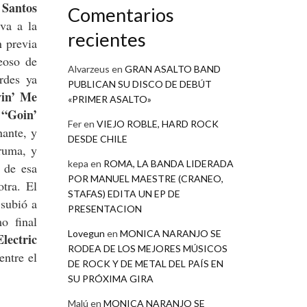
 Santos
Comentarios
va a la
recientes
n previa
eoso de
Alvarzeus
en
GRAN ASALTO BAND
rdes ya
PUBLICAN SU DISCO DE DEBÚT
vin’ Me
«PRIMER ASALTO»
“Goin’
e
Fer
en
VIEJO ROBLE, HARD ROCK
nante, y
DESDE CHILE
ruma, y
kepa
en
ROMA, LA BANDA LIDERADA
o de esa
POR MANUEL MAESTRE (CRANEO,
otra. El
STAFAS) EDITA UN EP DE
subió a
PRESENTACION
o final
Lovegun
en
MONICA NARANJO SE
lectric
RODEA DE LOS MEJORES MÚSICOS
entre el
DE ROCK Y DE METAL DEL PAÍS EN
SU PRÓXIMA GIRA
Malú
en
MONICA NARANJO SE