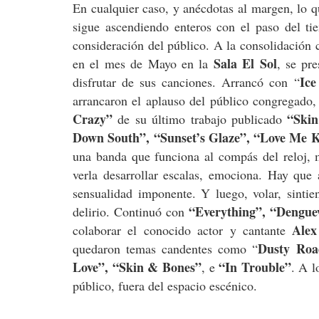
En cualquier caso, y anécdotas al margen, lo 
sigue ascendiendo enteros con el paso del ti
consideración del público. A la consolidación 
Sala El Sol
en el mes de Mayo en la
, se pr
Ice
disfrutar de sus canciones. Arrancó con “
arrancaron el aplauso del público congregado,
Crazy”
“Ski
de su último trabajo publicado
Down South”, “Sunset’s Glaze”, “Love Me 
una banda que funciona al compás del reloj, 
verla desarrollar escalas, emociona. Hay que a
sensualidad imponente. Y luego, volar, sintie
“Everything”,
“Dengue
delirio. Continuó con
Alex
colaborar el conocido actor y cantante
Dusty Roa
quedaron temas candentes como “
Love”, “Skin & Bones”
“In Trouble”
, e
. A l
público, fuera del espacio escénico.