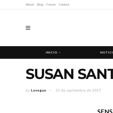
About
Shop
Forum
Contact
INICIO
NOTIC
SUSAN SANT
by
Lovegun
25 de septiembre de 2017
SENS