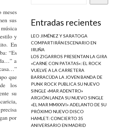
o meses
enen sus
Entradas recientes
u música
estilo y
LEO JIMÉNEZ Y SARATOGA
COMPARTIRÁN ESCENARIO EN
ito. En
IRUÑA
ba: “Es
LOS ZIGARROS PRESENTAN LA GIRA
ada…” a
«CARNE CON PATATAS»: EL ROCK
n casa…”
VUELVE A LA CARRETERA
upo que
BARRACÜDA LA JOVEN BANDA DE
de los
PUNK ROCK PUBLICA SU NUEVO
SINGLE «MAR ADENTRO»
ente su
ARGIÓN LANZA SU NUEVO SINGLE
caricia,
«EL MAR MMXXVI» ADELANTO DE SU
 precisa
PRÓXIMO NUEVO DISCO
egan por
HAMLET: CONCIERTO 35
ANIVERSARIO EN MADRID