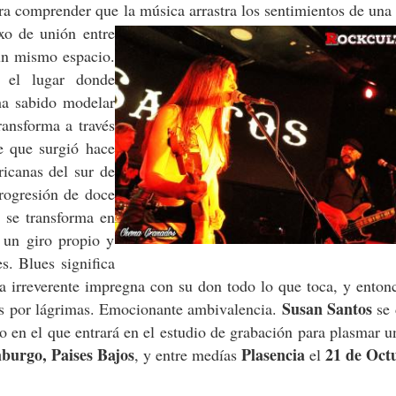
 comprender que la música arrastra los sentimientos de una
xo de unión entre
 un mismo espacio.
 el lugar donde
ha sabido modelar
ransforma a través
e que surgió hace
icanas del sur de
progresión de doce
, se transforma en
 un giro propio y
. Blues significa
sa irreverente impregna con su don todo lo que toca, y enton
Susan Santos
sas por lágrimas. Emocionante ambivalencia.
se 
o en el que entrará en el estudio de grabación para plasmar 
urgo, Paises Bajos
Plasencia
21 de Oct
, y entre medías
el