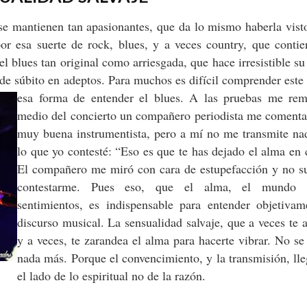
se mantienen tan apasionantes, que da lo mismo haberla vist
or esa suerte de rock, blues, y a veces country, que conti
l blues tan original como arriesgada, que hace irresistible s
 de súbito en adeptos. Para muchos es difícil comprender este 
esa forma de entender el blues. A las
pruebas me rem
medio del concierto un compañero periodista me comenta
muy buena instrumentista, pero a mí no me transmite n
lo que yo contesté: “Eso es que te has dejado el alma e
El compañero me miró con cara de estupefacción y no s
contestarme. Pues eso, que el alma, el mundo 
sentimientos, es indispensable para entender objetivam
discurso musical. La sensualidad salvaje, que a veces te a
y a veces, te zarandea el alma para hacerte vibrar. No se
nada más. Porque el convencimiento, y la transmisión, ll
el lado de lo espiritual no de la razón.