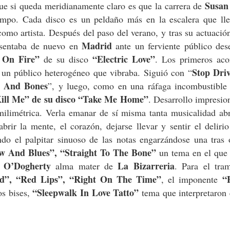
Susan
que si queda meridianamente claro es que la carrera de
empo. Cada disco es un peldaño más en la escalera que lle
como artista. Después del paso del verano, y tras su actuació
Madrid
esentaba de nuevo en
ante un ferviente público des
 On Fire”
“Electric Love”
de su disco
. Los primeros aco
Stop Dri
 un público heterogéneo que vibraba. Siguió con “
n And Bones
”, y luego, como en una ráfaga incombustibl
Kill Me” de su disco “Take Me Home”
. Desarrollo impresio
milimétrica. Verla emanar de sí misma tanta musicalidad ab
brir la mente, el corazón, dejarse llevar y sentir el deliri
ndo el palpitar sinuoso de las notas engarzándose una tras 
w And Blues”, “Straight To The Bone”
un tema en el que 
 O’Dogherty
La Bizarreria
alma mater de
. Para el tram
d”, “Red Lips”, “Right On The Time”
“E
, el imponente
“Sleepwalk In Love Tatto”
os bises,
tema que interpretaron 