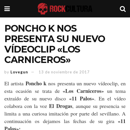
PONCHO K NOS
PRESENTA SU NUEVO
VÍDEOCLIP «LOS
CARNICEROS»
by
Lovegun
13 de noviembre de 2017
Poncho k
El artista
nos presenta un nuevo vídeoclip, en
«Los Carniceros»
esta ocasión se trata de
un tema
«11 Palos»
extraído de su nuevo disco
. En el vídeo
El Drogas
colabora con la voz
, aunque su presencia se
limita a una curiosa imitación por parte del sevillano. A
«11
continuación os dejamos las fechas de su gira
Palos»: