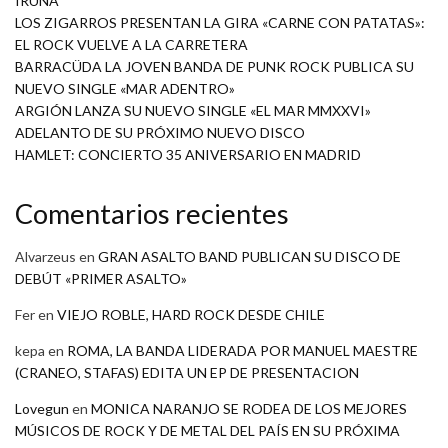
IRUÑA
LOS ZIGARROS PRESENTAN LA GIRA «CARNE CON PATATAS»:
EL ROCK VUELVE A LA CARRETERA
BARRACÜDA LA JOVEN BANDA DE PUNK ROCK PUBLICA SU
NUEVO SINGLE «MAR ADENTRO»
ARGIÓN LANZA SU NUEVO SINGLE «EL MAR MMXXVI»
ADELANTO DE SU PRÓXIMO NUEVO DISCO
HAMLET: CONCIERTO 35 ANIVERSARIO EN MADRID
Comentarios recientes
Alvarzeus
en
GRAN ASALTO BAND PUBLICAN SU DISCO DE
DEBÚT «PRIMER ASALTO»
Fer
en
VIEJO ROBLE, HARD ROCK DESDE CHILE
kepa
en
ROMA, LA BANDA LIDERADA POR MANUEL MAESTRE
(CRANEO, STAFAS) EDITA UN EP DE PRESENTACION
Lovegun
en
MONICA NARANJO SE RODEA DE LOS MEJORES
MÚSICOS DE ROCK Y DE METAL DEL PAÍS EN SU PRÓXIMA