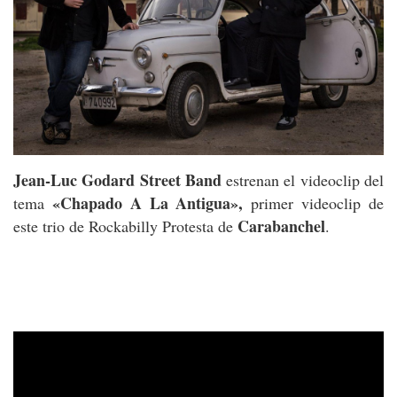
Jean-Luc Godard Street Band
estrenan el videoclip del
«Chapado A La Antigua»,
tema
primer videoclip de
Carabanchel
este trio de Rockabilly Protesta de
.