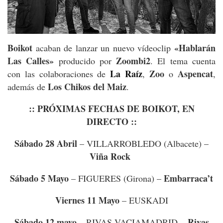
Boikot
«Hablarán
acaban de lanzar un nuevo vídeoclip
Las Calles»
Zoombi2
producido por
. El tema
cuenta
La Raíz
Zoo
Aspencat
con las colaboraciones de
,
o
,
Los Chikos del Maiz
además de
.
:: PRÓXIMAS FECHAS DE BOIKOT, EN
DIRECTO ::
Sábado 28 Abril
– VILLARROBLEDO (Albacete) –
Viña Rock
Sábado 5 Mayo
Embarraca’t
– FIGUERES (Girona) –
Viernes 11 Mayo
– EUSKADI
Sábado 12 mayo
Rivas
– RIVAS VACIAMADRID –