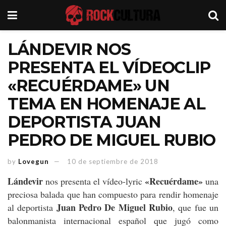
LÁNDEVIR NOS
PRESENTA EL VÍDEOCLIP
«RECUÉRDAME» UN
TEMA EN HOMENAJE AL
DEPORTISTA JUAN
PEDRO DE MIGUEL RUBIO
by
Lovegun
10 de septiembre de 2018
Lándevir
«Recuérdame»
nos presenta el vídeo-lyric
una
preciosa balada que han compuesto para rendir homenaje
Juan Pedro De Miguel Rubio
al deportista
, que fue un
balonmanista internacional español que jugó como