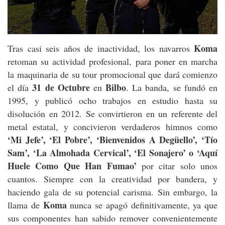
Koma
Tras casi seis años de inactividad, los navarros
retoman su actividad profesional, para poner en marcha
la maquinaria de su tour promocional que dará comienzo
31 de Octubre
Bilbo
el día
en
. La banda, se fundó en
1995, y publicó ocho trabajos en estudio hasta su
disolución en 2012. Se convirtieron en un referente del
metal estatal, y concivieron verdaderos himnos como
‘Mi Jefe’, ‘El Pobre’, ‘Bienvenidos A Degüello’, ‘Tío
Sam’, ‘La Almohada Cervical’, ‘El Sonajero’ o ‘Aquí
Huele Como Que Han Fumao’
por citar solo unos
cuantos. Siempre con la creatividad por bandera, y
haciendo gala de su potencial carisma. Sin embargo, la
Koma
llama de
nunca se apagó definitivamente, ya que
sus componentes han sabido remover convenientemente