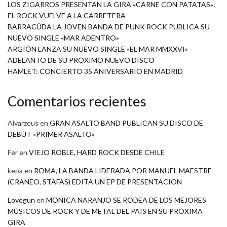
LOS ZIGARROS PRESENTAN LA GIRA «CARNE CON PATATAS»:
EL ROCK VUELVE A LA CARRETERA
BARRACÜDA LA JOVEN BANDA DE PUNK ROCK PUBLICA SU
NUEVO SINGLE «MAR ADENTRO»
ARGIÓN LANZA SU NUEVO SINGLE «EL MAR MMXXVI»
ADELANTO DE SU PRÓXIMO NUEVO DISCO
HAMLET: CONCIERTO 35 ANIVERSARIO EN MADRID
Comentarios recientes
Alvarzeus
en
GRAN ASALTO BAND PUBLICAN SU DISCO DE
DEBÚT «PRIMER ASALTO»
Fer
en
VIEJO ROBLE, HARD ROCK DESDE CHILE
kepa
en
ROMA, LA BANDA LIDERADA POR MANUEL MAESTRE
(CRANEO, STAFAS) EDITA UN EP DE PRESENTACION
Lovegun
en
MONICA NARANJO SE RODEA DE LOS MEJORES
MÚSICOS DE ROCK Y DE METAL DEL PAÍS EN SU PRÓXIMA
GIRA