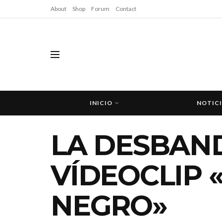
About
Shop
Forum
Contact
INICIO
NOTIC
LA DESBAN
VÍDEOCLIP 
NEGRO»