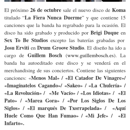
26 de octubre
Koma
El próximo
sale el nuevo disco de
La Fiera Nunca Duerme
titulado “
” y que contiene 15
canciones que la banda ha regrabado para la ocasión. El
Brigi Duque
disco ha sido grabado y producido por
en
Sex To Be Studios
excepto las baterías grabadas por
Josu Erviti
Drum Groove Studio
en
. El diseño ha ido a
Guillem Bosch
cargo de
(
www.guillembosch.es
). La
banda ha autoeditado este disco y se venderá en el
merchandising de sus conciertos. Contiene las siguientes
Menos Mal» / «
El Catador De Vinagre»/
canciones: «
«
Imagínatelos Cagando»/ «
Sakeo» / «
La Chulería» /
«
La Revolución» / «
Me Vacío» / «
Los Idiotas» / «
El
Pato» / «
Marea Gora» / «
Por Los Siglos De Los
Siglos» / «
El marqués De Txorrapelada» / «
Aquí
Huele Como Que Han Fumao» / «
Mi Jefe» / «
El
Infarto».