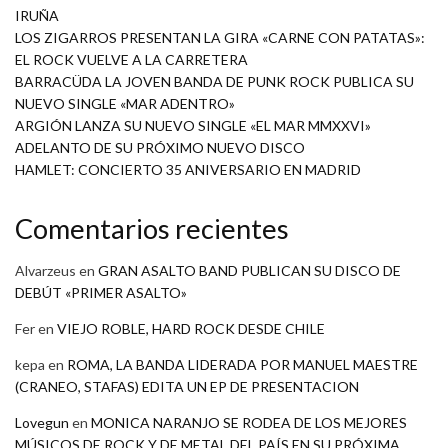
IRUÑA
LOS ZIGARROS PRESENTAN LA GIRA «CARNE CON PATATAS»:
EL ROCK VUELVE A LA CARRETERA
BARRACÜDA LA JOVEN BANDA DE PUNK ROCK PUBLICA SU
NUEVO SINGLE «MAR ADENTRO»
ARGIÓN LANZA SU NUEVO SINGLE «EL MAR MMXXVI»
ADELANTO DE SU PRÓXIMO NUEVO DISCO
HAMLET: CONCIERTO 35 ANIVERSARIO EN MADRID
Comentarios recientes
Alvarzeus
en
GRAN ASALTO BAND PUBLICAN SU DISCO DE
DEBÚT «PRIMER ASALTO»
Fer
en
VIEJO ROBLE, HARD ROCK DESDE CHILE
kepa
en
ROMA, LA BANDA LIDERADA POR MANUEL MAESTRE
(CRANEO, STAFAS) EDITA UN EP DE PRESENTACION
Lovegun
en
MONICA NARANJO SE RODEA DE LOS MEJORES
MÚSICOS DE ROCK Y DE METAL DEL PAÍS EN SU PRÓXIMA