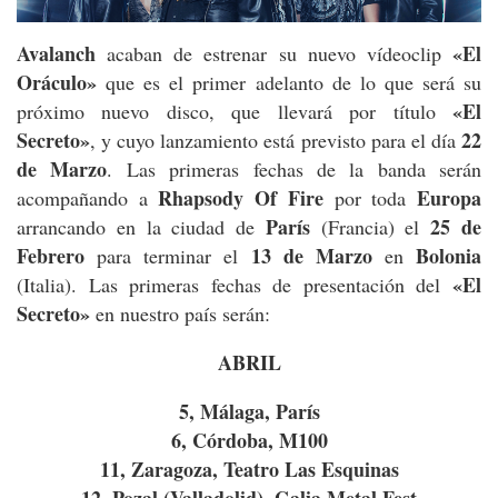
Avalanch
«El
acaban de estrenar su nuevo vídeoclip
Oráculo»
que es el primer adelanto de lo que será su
«El
próximo nuevo disco, que llevará por título
Secreto»
22
, y cuyo lanzamiento está previsto para el día
de Marzo
. Las primeras fechas de la banda serán
Rhapsody Of Fire
Europa
acompañando a
por toda
París
25 de
arrancando en la ciudad de
(Francia) el
Febrero
13 de Marzo
Bolonia
para terminar el
en
«El
(Italia). Las primeras fechas de presentación del
Secreto»
en nuestro país serán:
ABRIL
5, Málaga, París
6, Córdoba, M100
11, Zaragoza, Teatro Las Esquinas
12, Pozal (Valladolid), Galia Metal Fest