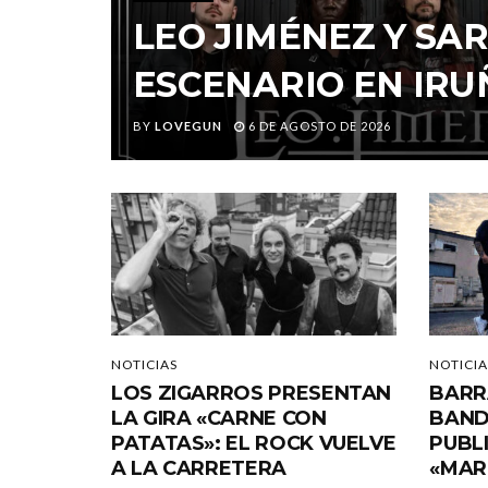
LEO JIMÉNEZ Y S
ESCENARIO EN IRU
BY
LOVEGUN
6 DE AGOSTO DE 2026
NOTICIAS
NOTICIA
LOS ZIGARROS PRESENTAN
BARR
LA GIRA «CARNE CON
BAND
PATATAS»: EL ROCK VUELVE
PUBL
A LA CARRETERA
«MAR