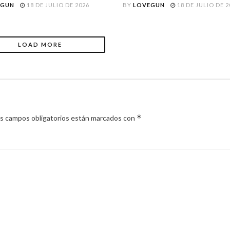
EGUN
18 DE JULIO DE 2026
BY
LOVEGUN
18 DE JULIO DE 2
LOAD MORE
*
s campos obligatorios están marcados con