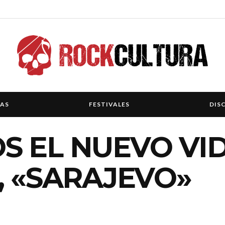
IAS
FESTIVALES
DIS
 EL NUEVO VID
, «SARAJEVO»