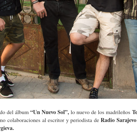
“Un Nuevo Sol”,
Te
ído del álbum
lo nuevo de los madrileños
Radio Sarajev
o colaboraciones al escritor y periodista de
gieva.