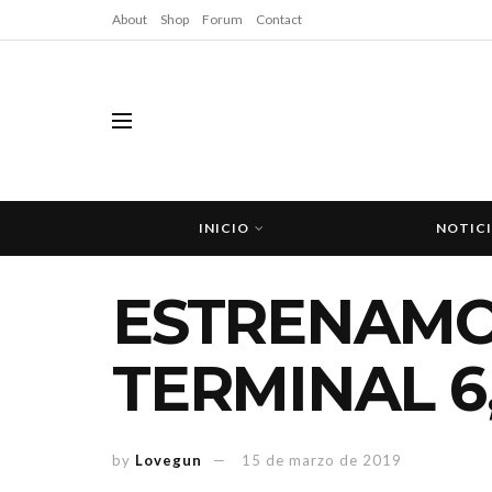
About
Shop
Forum
Contact
INICIO
NOTIC
ESTRENAMOS
TERMINAL 6
by
Lovegun
15 de marzo de 2019