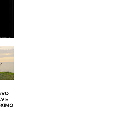
EVO
VI»
ÓXIMO