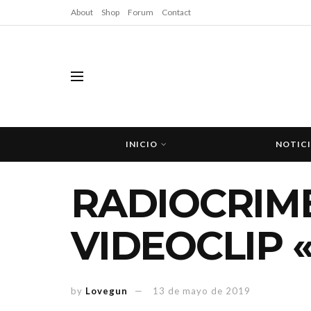
About
Shop
Forum
Contact
INICIO
NOTIC
RADIOCRIM
VIDEOCLIP 
by
Lovegun
13 de mayo de 2019