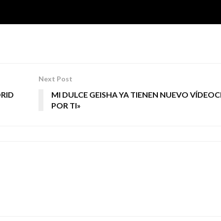
Next Post
DRID
MI DULCE GEISHA YA TIENEN NUEVO VÍDEOCL
POR TI»