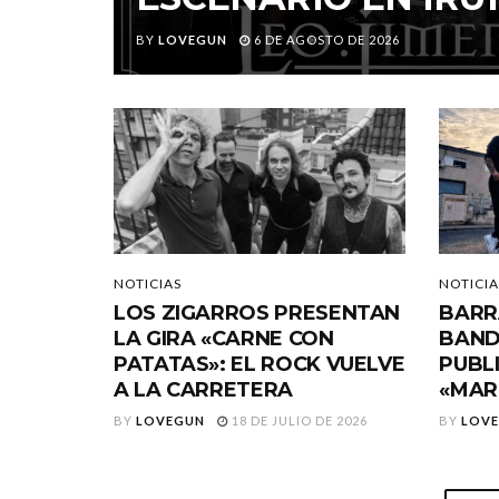
BY
LOVEGUN
6 DE AGOSTO DE 2026
NOTICIAS
NOTICIA
LOS ZIGARROS PRESENTAN
BARR
LA GIRA «CARNE CON
BAND
PATATAS»: EL ROCK VUELVE
PUBL
A LA CARRETERA
«MAR
BY
LOVEGUN
18 DE JULIO DE 2026
BY
LOV