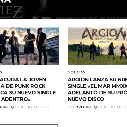
S
NOTICIAS
ACÜDA LA JOVEN
ARGIÓN LANZA SU NU
A DE PUNK ROCK
SINGLE «EL MAR MMXX
ICA SU NUEVO SINGLE
ADELANTO DE SU PR
 ADENTRO»
NUEVO DISCO
EGUN
18 DE JULIO DE 2026
BY
LOVEGUN
18 DE JULIO DE 2