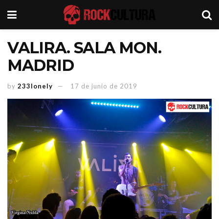
VALIRA. SALA MON.
MADRID
by
233lonely
17 de junio de 2019