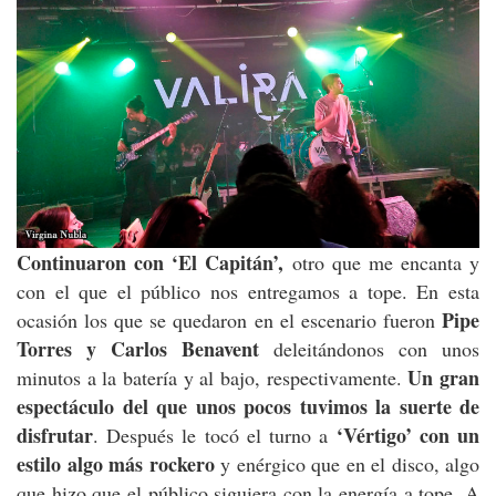
Continuaron con ‘El Capitán’,
otro que me encanta y
con el que el público nos entregamos a tope. En esta
Pipe
ocasión los que se quedaron en el escenario fueron
Torres y Carlos Benavent
deleitándonos con unos
Un gran
minutos a la batería y al bajo, respectivamente.
espectáculo del que unos pocos tuvimos la suerte de
disfrutar
‘Vértigo’ con un
. Después le tocó el turno a
estilo algo más rockero
y enérgico que en el disco, algo
que hizo que el público siguiera con la energía a tope. A