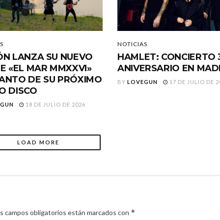
S
NOTICIAS
ÓN LANZA SU NUEVO
HAMLET: CONCIERTO 
LE «EL MAR MMXXVI»
ANIVERSARIO EN MAD
ANTO DE SU PRÓXIMO
BY
LOVEGUN
17 DE JULIO DE 2
O DISCO
EGUN
18 DE JULIO DE 2026
LOAD MORE
*
s campos obligatorios están marcados con