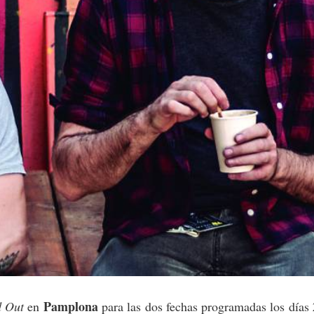
Pamplona
d Out
en
para las dos fechas programadas los días