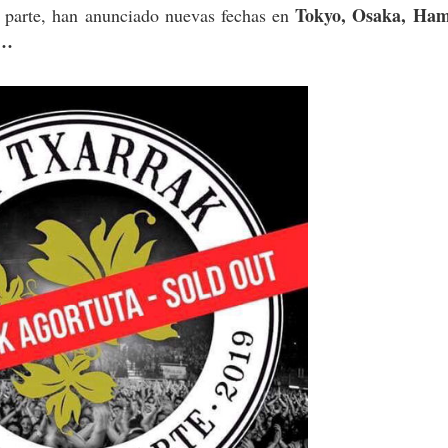
Tokyo, Osaka, Ham
a parte, han anunciado nuevas fechas en
a…