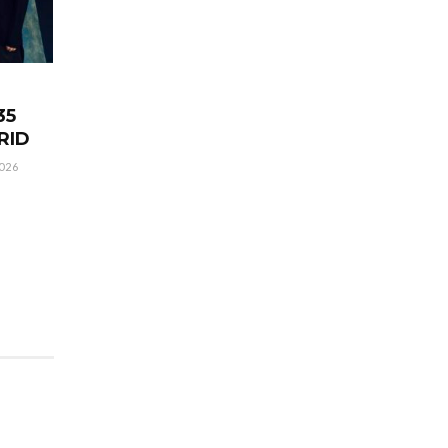
35
RID
026