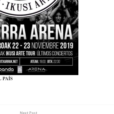
 PAÍS
Next Post