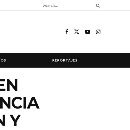
COS
REPORTAJES
EN
NCIA
 Y