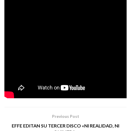
(2019), el cual ha recibido inmejorables críticas por parte
de prensa y público. Además la banda, finalista de la
W.O.A Metal Battle Spain 2019 y que recientemente ha
Lady Stone
firmado un acuerdo de
booking
con
Management
, se encuentra presentando este álbum
debut por toda la geografía española, demostrando que
su directo es una apisonadora que arrasa allá donde
va.Próximamente anunciaremos nuevas fechas,
¡permaneced atentos!
LADY STONE MANAGEMENT
Tags:
eternal psycho metal industrial see the light
Previous Post
EFFE EDITAN SU TERCER DISCO «NI REALIDAD, NI