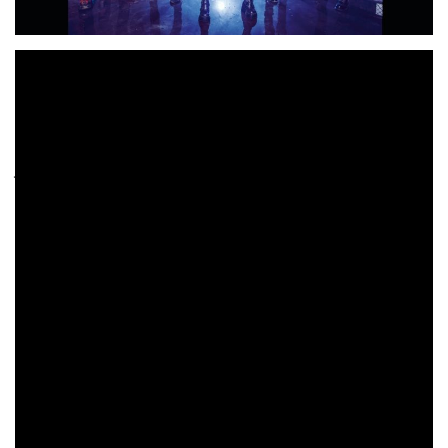
SEE THE LIGHT
«
» es el tema elegido para el segundo
Henry Menacho
videoclip de la banda, grabado por
en
Madrid. Como el propio quinteto comentaba en el
estreno exclusivo a medios que tuvo lugar el pasado
24 de octubre en Twister Rock&Food
jueves
(Leganés)
«
se trata de una canción que habla sobre
sentimientos muy diversos por los que
todos hemos pasado, como la pasión, la
furia, el desencanto… Y hemos querido
reflejar esos cambios en este vídeo,
muy en sintonía con la portada del disco,
obra de Javier Gandul
«.
ETERNAL PSYCHO
han revolucionado la escena
Your demons are real
metalera con su primer disco, «
»