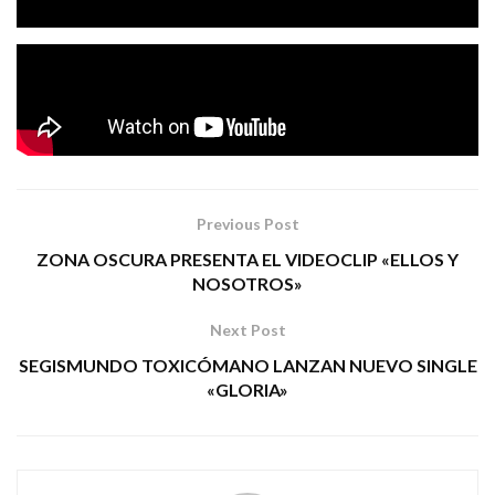
«Futuro»
Doble
es el primer single del nuevo disco de
Esfera
enero de 2020
, que verá la luz en
.
Tags:
doble esfera metal futuro
Previous Post
ZONA OSCURA PRESENTA EL VIDEOCLIP «ELLOS Y
NOSOTROS»
Next Post
SEGISMUNDO TOXICÓMANO LANZAN NUEVO SINGLE
«GLORIA»