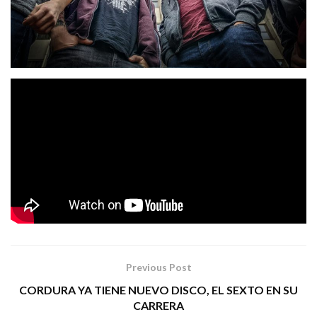
Kepler
«Inercia»
nos presenta el videoclip
tema
Marty
extraído de su primer EP publicado. Grabado por
G Paniego y José Oro
, edición y montaje a cargo de
Manu Thrash Mosh
Durden Soap Videos
de
. La banda
se encuentra enmaquetando los temas que formarán parte
de su próximo nuevo disco.
Tags:
kepler rock urbano inercia
Previous Post
CORDURA YA TIENE NUEVO DISCO, EL SEXTO EN SU
CARRERA