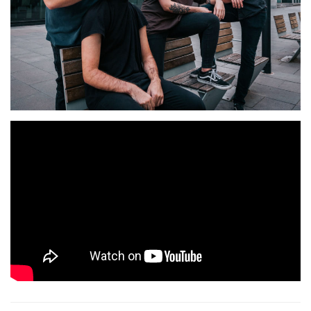
The Fox 196
Los barcelonses
acaban de grabar un nuevo
24
disco cuya fecha de lanzamiento está prevista para el
de Enero
«I: Muerte»
. El disco llevará por título
y han
EMI Studi
Adrián Beltrán
grabado en
con
en la
producción. Este videoclip de adelanto ha sido grabado
Helena Garriga
Julia Llasana
por
y
en noviembre de
Badalona, Terrassa y Les Fonts.
2019 en
Tags:
the fox 196 remar rock