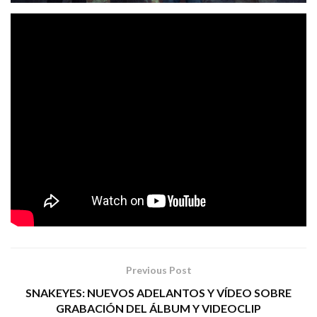
DÍMELO TÚ
‘
‘, tema extraído de su primer álbum
(«Under The Roots», 2019), ha sido el elegido por
PARALELUM
para la realización de este nuevo
We Rock
videoclip, grabado en la extinta sala
de Madrid
el pasado 30 de marzo de 2019 y donde dejan constancia
de su gran potencial sobre el escenario. El vídeo está
Sergio Sánchez
editado por
(AIM Sergio) y mezclado
Sergio Molina
MOBA Studios.
por
en
LADY STONE MUSIC MANAGEMENT
Tags:
paralelun metal dímelo tú
Previous Post
SNAKEYES: NUEVOS ADELANTOS Y VÍDEO SOBRE
GRABACIÓN DEL ÁLBUM Y VIDEOCLIP