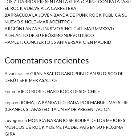
LOS ZIGARROS PRESENTAN LA GIRA «CARNE CON PATATAS»:
EL ROCK VUELVE A LA CARRETERA
BARRACÜDA LA JOVEN BANDA DE PUNK ROCK PUBLICA SU
NUEVO SINGLE «MAR ADENTRO»
ARGIÓN LANZA SU NUEVO SINGLE «EL MAR MMXXVI»
ADELANTO DE SU PRÓXIMO NUEVO DISCO
HAMLET: CONCIERTO 35 ANIVERSARIO EN MADRID
Comentarios recientes
Alvarzeus
en
GRAN ASALTO BAND PUBLICAN SU DISCO DE
DEBÚT «PRIMER ASALTO»
Fer
en
VIEJO ROBLE, HARD ROCK DESDE CHILE
kepa
en
ROMA, LA BANDA LIDERADA POR MANUEL MAESTRE
(CRANEO, STAFAS) EDITA UN EP DE PRESENTACION
Lovegun
en
MONICA NARANJO SE RODEA DE LOS MEJORES
MÚSICOS DE ROCK Y DE METAL DEL PAÍS EN SU PRÓXIMA
GIRA