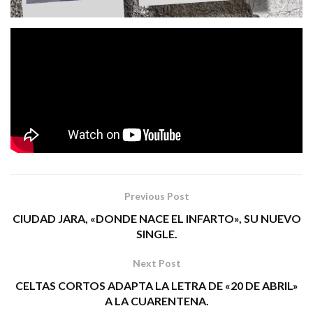
Rubén Pozo
El Lichis
y
se unen para cantar este tema a
«Asco Y Vergüenza»
dos
y lo han materializado en un
videoclip casero ayudados por amigos en esta aventura.
El tema se publicará este viernes 24 con la pre-venta del
22 de Mayo
disco como dúo que saldrá el
.
Tags:
rubén pozo lichis rock asco y vergüenza
Previous Post
CIUDAD JARA, «DONDE NACE EL INFARTO», SU NUEVO
SINGLE.
Next Post
CELTAS CORTOS ADAPTA LA LETRA DE «20 DE ABRIL»
A LA CUARENTENA.