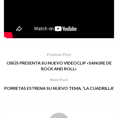
“Ni descanso, ni paz”
2020
con fechas a lo largo de
y
2021
. Se irá actualizando toda la información acerca
DVD
del
y sobre la gira, mediante la web oficial de la
banda (
lapollarecords.net
) y sus redes sociales.
Tags:
la polla records punk ellos dicen mierda
Previous Post
OBÚS PRESENTA SU NUEVO VIDEOCLIP «SANGRE DE
ROCK AND ROLL»
Next Post
PORRETAS ESTRENA SU NUEVO TEMA, ‘LA CUADRILLA’