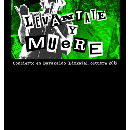
La canción puede encontrarse en todas las plataformas
«Levántate y muere”
digitales
aquí
.
se lanzará en los
DVD
doble CD
DVD
doble LP
formatos:
+
y
+
. El
audio también estará disponible en todas las plataformas
“Salve (directo 2019)»
digitales. El primer adelanto,
fue
estrenado el 3 de julio de 2020 y se encuentra disponible
Gira Ni
en todos los canales de streaming
aquí
.
descanso, ni paz!La Polla Records
continúa con su gira