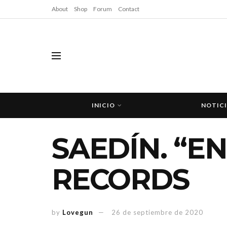
About
Shop
Forum
Contact
INICIO
NOTIC
SAEDÍN. “E
RECORDS
by
Lovegun
26 de septiembre de 2020