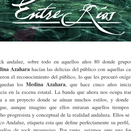
ck andaluz, sobre todo en aquellos años 80 donde grup
dina Azahara
hacían las delicias del público con aquellas c
eron el reconocimiento del público, lo que les procuró oxíg
Medina Azahara
 quedan los
, que hace cinco años inici
ncia en la escena estatal. La banda que ahora nos ocupa tra
rma a un proyecto donde se aúnan muchos estilos, y donde 
que, aunque imagino que ellos miraran aquellos tiempos
o progresista y conceptual de la realidad andaluza. Ellos se
 Andaluz, etiqueta esta que define perfectamente su perfil
días de rock progresivo. Por tanto, estamos ante una fo