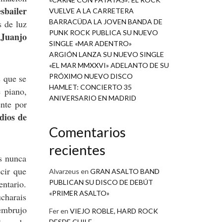
sbailer
VUELVE A LA CARRETERA
BARRACÜDA LA JOVEN BANDA DE
s de luz
PUNK ROCK PUBLICA SU NUEVO
Juanjo
,
SINGLE «MAR ADENTRO»
ARGIÓN LANZA SU NUEVO SINGLE
«EL MAR MMXXVI» ADELANTO DE SU
PRÓXIMO NUEVO DISCO
s que se
HAMLET: CONCIERTO 35
 piano,
ANIVERSARIO EN MADRID
nte por
dios de
Comentarios
recientes
as nunca
ecir que
Alvarzeus
en
GRAN ASALTO BAND
PUBLICAN SU DISCO DE DEBÚT
ntario.
«PRIMER ASALTO»
ucharais
 embrujo
Fer
en
VIEJO ROBLE, HARD ROCK
DESDE CHILE