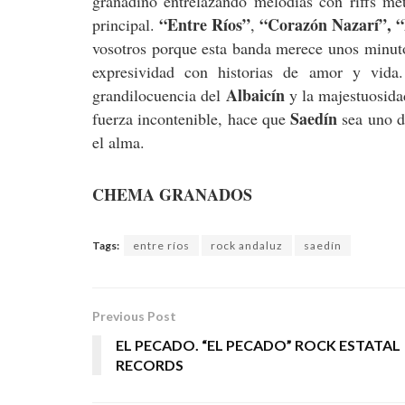
granadino entrelazando melodías con riffs me
“Entre Ríos”
“Corazón Nazarí”, 
principal.
,
vosotros porque esta banda merece unos minuto
expresividad con historias de amor y vid
Albaicín
grandilocuencia del
y la majestuosid
Saedín
fuerza incontenible, hace que
sea uno d
el alma.
CHEMA GRANADOS
Tags:
entre ríos
rock andaluz
saedín
Previous Post
EL PECADO. “EL PECADO” ROCK ESTATAL
RECORDS