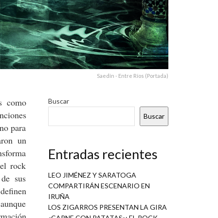
Saedín - Entre Ríos (Portada)
os como
Buscar
anciones
Buscar
eno para
aron un
Entradas recientes
nsforma
el rock
LEO JIMÉNEZ Y SARATOGA
 de sus
COMPARTIRÁN ESCENARIO EN
 definen
IRUÑA
, aunque
LOS ZIGARROS PRESENTAN LA GIRA
rmación
«CARNE CON PATATAS»: EL ROCK