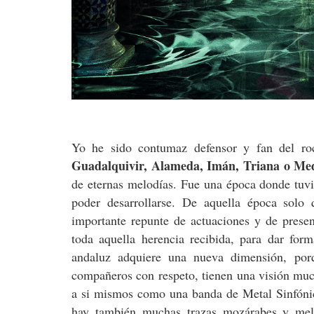
Yo he sido contumaz defensor y fan del ro
Guadalquivir, Alameda, Imán, Triana o Me
de eternas melodías. Fue una época donde tuvi
poder desarrollarse. De aquella época solo
importante repunte de actuaciones y de prese
toda aquella herencia recibida, para dar fo
andaluz adquiere una nueva dimensión, por
compañeros con respeto, tienen una visión much
a si mismos como una banda de Metal Sinfónico
hay también muchas trazas mozárabes y melo