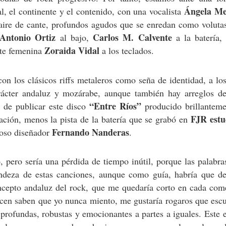
Ángela Me
al, el continente y el contenido, con una vocalista
 aire de cante, profundos agudos que se enredan como voluta
Antonio Ortiz
Carlos M. Calvente
al bajo,
a la batería
Zoraida Vidal
nte femenina
a los teclados.
con los clásicos riffs metaleros como seña de identidad, a lo
rácter andaluz y mozárabe, aunque también hay arreglos de
“Entre Ríos”
 de publicar este disco
producido brillanteme
FJR estu
ación, menos la pista de la batería que se grabó en
Fernando Nanderas
moso diseñador
.
, pero sería una pérdida de tiempo inútil, porque las palabr
randeza de estas canciones, aunque como guía, habría que d
ncepto andaluz del rock, que me quedaría corto en cada come
cen saben que yo nunca miento, me gustaría rogaros que esc
s profundas, robustas y emocionantes a partes a iguales. Este