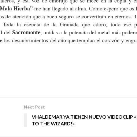
taleros, y esa voz de embrujo que se mece en la copla y e
“Mala Hierba”
me han llegado al alma. Como espero que os l
s de atención que a buen seguro se convertirán en eternos. 
a. Toda la esencia de la Granada que adoro, todo ese 
Sacromonte
ad del
, unidas a la potencia del metal más podero
e los descubrimientos del año que templan el corazón y engr
Next Post
VHÄLDEMAR YA TIENEN NUEVO VIDEOCLIP 
TO THE WIZARD!»