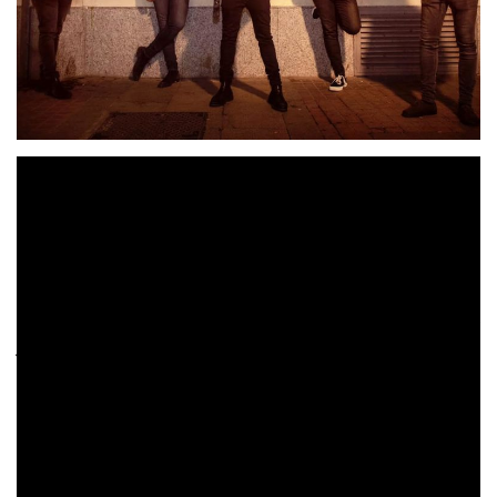
“Corren malos tiempos para el rock and roll y dicen que
Gigantes
la cosa irá peor”.
Así sentencia la letra de
,
una canción cuyo mensaje no podría adaptarse mejor a
los tiempos convulsos que atraviesa la música en directo.
Y es que hoy en día cualquier lanzamiento supone un
acto de fe y un enorme sacrificio para las bandas de rock
jóvenes que difícilmente pueden recuperar la inversión de
su trabajo a través de conciertos o festivales. Con la
frescura y la emoción contenida de una banda que bien
podría haber compuesto esta canción desde un garaje o
Playa
un pequeño local de ensayo por horas,
Cuberris
narra en esta canción el origen de la formación