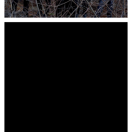
En este último tercio de año 2020 llega con nuevo
CORVUS V
‘Advenæ’
proyecto: el esperado disco de
,
.
Este nuevo álbum es una declaración total de intenciones
y, a través de él, aseguran que han llegado aquí para
quedarse. Esta banda leonesa nacida en el 2017 cuenta ya
‘Inmortal’
con un álbum de estudio, titulado
, el cual
‘Advenæ’
lanzaron ese mismo año y que, al igual que
,
Alfredo Arold (Arold
fue grabado y masterizado por
Studios)
.