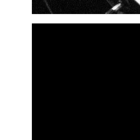
El Kanka,
consolidado como uno de los mejores
20 de 
lleno de sorpresas el próximo domingo
2020. Habrá dos sesiones de este concierto: a 
medidas y protocolos de seguridad establecidos
venta en
livenation.es
y Ticketmaster.
El Kanka
inició su carrera en solitario en 
Juan Gómez Canca
álbumes y un EP.
ha labra
llenas de auténtica poesía que hablan de lo 
malagueño presentará en este concierto un te
los primeros días de confinamiento en el mes 
El Kanka
dedicado a su padre.
también dejará
cantar sus canciones como ya hizo en el mes de 