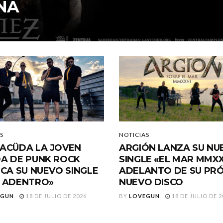
ÑA
S
NOTICIAS
ACÜDA LA JOVEN
ARGIÓN LANZA SU NU
A DE PUNK ROCK
SINGLE «EL MAR MMXX
ICA SU NUEVO SINGLE
ADELANTO DE SU PR
 ADENTRO»
NUEVO DISCO
EGUN
18 DE JULIO DE 2026
BY
LOVEGUN
18 DE JULIO DE 2