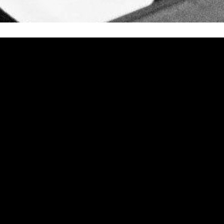
 cantautores del territorio español, anuncia un concierto es
diciembre
La Riviera de Madrid
en
con el que finalizará su
las 18.00h y a las 21.00h; y se llevarán a cabo siguiendo t
. Las entradas para las dos sesiones de este concierto ya es
2007 y desde entonces ha conquistado a su fiel público con
do paso a paso su carrera durante más de 15 años con sus c
cotidiano y combinan estilos con una notable madurez. El ca
«Sabéis Quiénes Sois»
ma inédito, además de
, que compuso 
«Zamba Para mi Padre»
de marzo,
, un mensaje de apoyo a d
La Riviera
 lugar para sus temas más conocidos y hará que
v
julio.