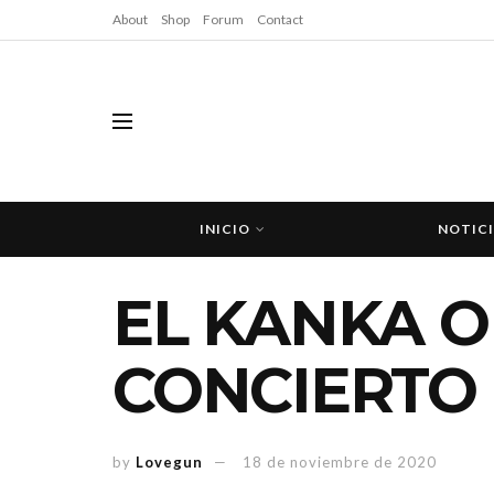
About
Shop
Forum
Contact
INICIO
NOTIC
EL KANKA O
CONCIERTO
by
Lovegun
18 de noviembre de 2020