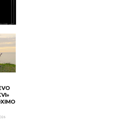
EVO
VI»
ÓXIMO
026