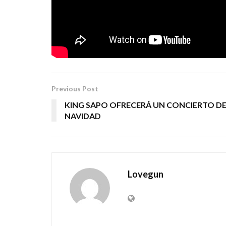
GRAN CONVOY PRENSA
Tags:
el kanka
rock
Previous Post
KING SAPO OFRECERÁ UN CONCIERTO D
NAVIDAD
Lovegun