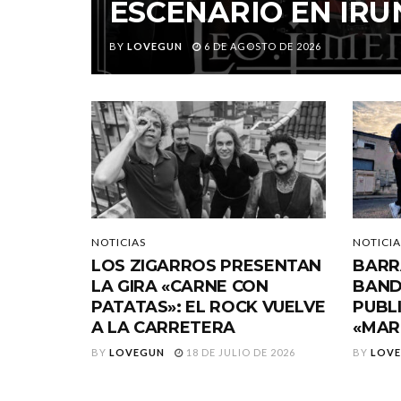
ESCENARIO EN IRU
BY
LOVEGUN
6 DE AGOSTO DE 2026
NOTICIAS
NOTICIA
LOS ZIGARROS PRESENTAN
BARR
LA GIRA «CARNE CON
BAND
PATATAS»: EL ROCK VUELVE
PUBL
A LA CARRETERA
«MAR
BY
LOVEGUN
18 DE JULIO DE 2026
BY
LOV