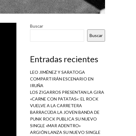
pecial y
Buscar
 gira de
Buscar
odas las
tán a la
Entradas recientes
LEO JIMÉNEZ Y SARATOGA
COMPARTIRÁN ESCENARIO EN
 cuatro
IRUÑA
anciones
LOS ZIGARROS PRESENTAN LA GIRA
ntautor
«CARNE CON PATATAS»: EL ROCK
VUELVE A LA CARRETERA
durante
BARRACÜDA LA JOVEN BANDA DE
istancia
PUNK ROCK PUBLICA SU NUEVO
uelva a
SINGLE «MAR ADENTRO»
ARGIÓN LANZA SU NUEVO SINGLE