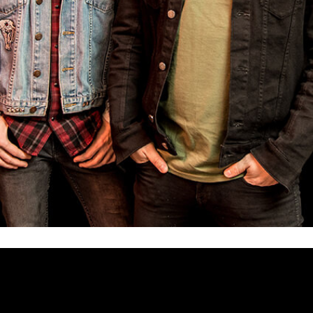
«Indoctrinate»
a
y ya lo tienes disponible. El tema está extraí
5 de febrero
a el
.