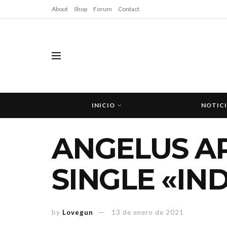
About
Shop
Forum
Contact
INICIO
NOTIC
ANGELUS AP
SINGLE «IN
by
Lovegun
13 de enero de 2021