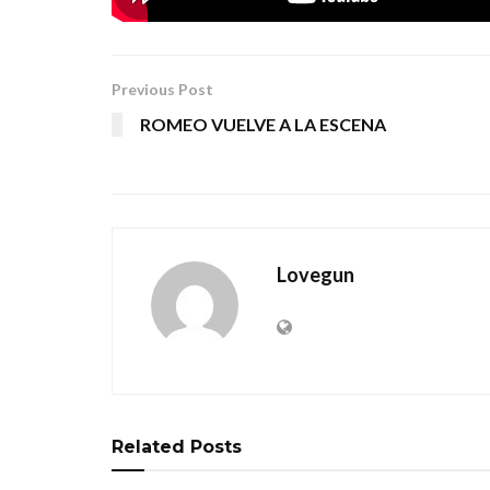
Tags:
angelus apatrida
indoctrinate
trash metal
Previous Post
ROMEO VUELVE A LA ESCENA
Lovegun
Related
Posts