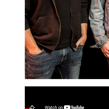
Angelus Apatrida
El nuevo single de
se llam
Angelus Apatrida»
próximo album «
, a la vent