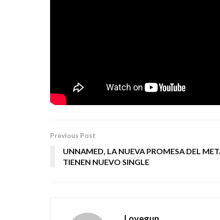
También con este nuevo videoclip la banda qu
seguidores que este final de año han elegido s
por Maldito Digital) entre los mejores discos d
CHEMA GALLEGO / LA CENTRAL DE 
Tags:
lo que fuimos
rock urbano
versoix
Previous Post
UNNAMED, LA NUEVA PROMESA DEL MET
TIENEN NUEVO SINGLE
Lovegun