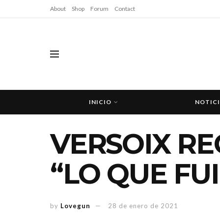
About
Shop
Forum
Contact
INICIO
NOTIC
VERSOIX RE
“LO QUE FU
by
Lovegun
28 de enero de 2021