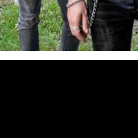
de la pandemia, no han parado de trabajar y hacer nuevas c
Versoix
idores. En los últimos meses
han publicado siete video
rmas digitales también han ido, poco a poco, subiendo en in
Lo que Fuimos”
‘El Dilema Del 
extraído de su primer disco
 con el sonido y arreglos que tan digna canción merecía.
ara realzar aún más las visitas y notoriedad del tema en