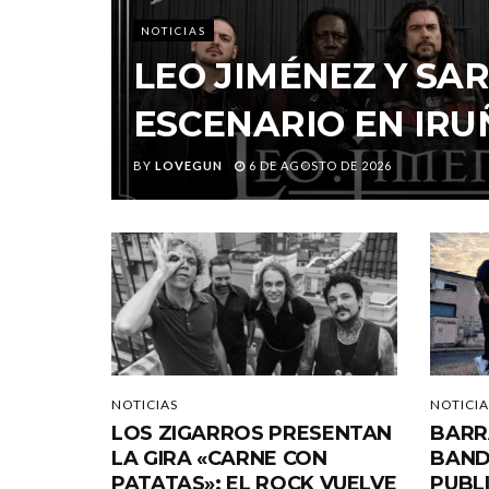
NOTICIAS
LEO JIMÉNEZ Y S
ESCENARIO EN IRU
BY
LOVEGUN
6 DE AGOSTO DE 2026
NOTICIAS
NOTICIA
LOS ZIGARROS PRESENTAN
BARR
LA GIRA «CARNE CON
BAND
PATATAS»: EL ROCK VUELVE
PUBL