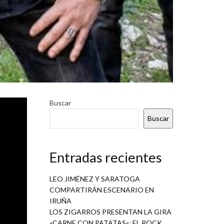
osas con
Buscar
clips!!!
Buscar
terés y
Entradas recientes
Erizo’,
LEO JIMÉNEZ Y SARATOGA
 Además
COMPARTIRÁN ESCENARIO EN
tre sus
IRUÑA
LOS ZIGARROS PRESENTAN LA GIRA
«CARNE CON PATATAS»: EL ROCK