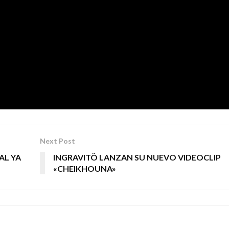
iere dar las gracias a diferentes medios de comunicación 
‘El Devenir de las Bestias’
u último disco
(autoeditado y dis
e 2020.
COMUNICACIÓN
Next Post
AL YA
INGRAVITÖ LANZAN SU NUEVO VIDEOCLIP
«CHEIKHOUNA»