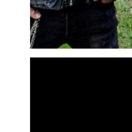
Versoix
son de las pocas bandas que, a pesar 
las que surtir de contenidos nuevos a sus segu
Al mismo tiempo sus redes sociales y platafo
seguidores.
Versoix
“
Ahora
, regraban totalmente un tema
publicado originalmente en 2015, pero ahora
Versoix
, ha realizado un nuevo videoclip p
seguidores.