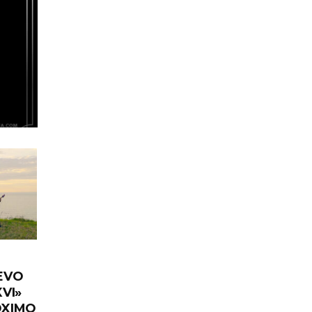
EVO
VI»
ÓXIMO