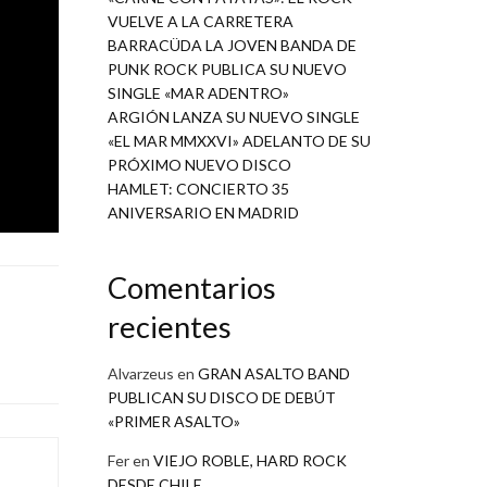
VUELVE A LA CARRETERA
y a sus
BARRACÜDA LA JOVEN BANDA DE
tribuido
PUNK ROCK PUBLICA SU NUEVO
SINGLE «MAR ADENTRO»
ARGIÓN LANZA SU NUEVO SINGLE
«EL MAR MMXXVI» ADELANTO DE SU
PRÓXIMO NUEVO DISCO
HAMLET: CONCIERTO 35
ANIVERSARIO EN MADRID
Comentarios
recientes
Alvarzeus
en
GRAN ASALTO BAND
PUBLICAN SU DISCO DE DEBÚT
«PRIMER ASALTO»
Fer
en
VIEJO ROBLE, HARD ROCK
DESDE CHILE