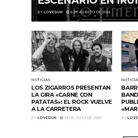
ESCENARIO EN IRU
BY
LOVEGUN
6 DE AGOSTO DE 2026
NOTICIAS
NOTICIA
LOS ZIGARROS PRESENTAN
BARR
LA GIRA «CARNE CON
BAND
PATATAS»: EL ROCK VUELVE
PUBL
A LA CARRETERA
«MAR
BY
LOVEGUN
18 DE JULIO DE 2026
BY
LOV