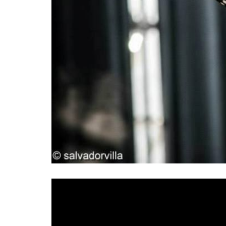
Leonor Marchesi
La genial vocalista
acaba 
Santa
vocalista de la célebre formación
, vuelv
su inigualable forma de expresión.