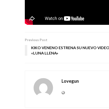
FOTOGRAFÍA DE PORTADA: SALVADO
Tags:
leonor marchesi
oración de dante
rock
Previous Post
KIKO VENENO ESTRENA SU NUEVO VIDEO
«LUNA LLENA»
Lovegun