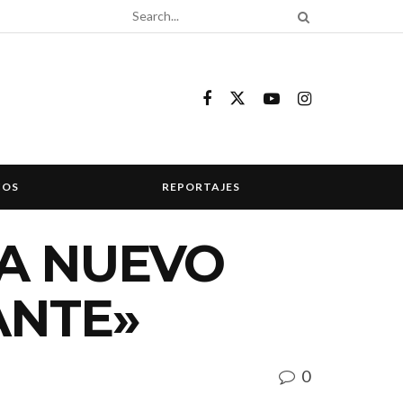
COS
REPORTAJES
A NUEVO
ANTE»
0