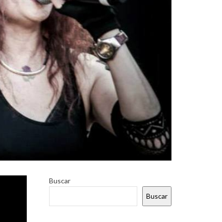
e fuera
Buscar
írica, y
Buscar