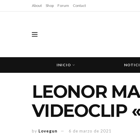
About
Shop
Forum
Contact
INICIO
NOTIC
LEONOR MA
VIDEOCLIP 
by
Lovegun
6 de marzo de 2021