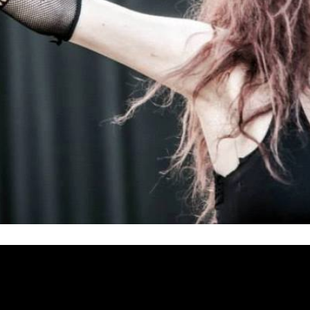
«Oración De Dante»
de publicar su nuevo single
. La qu
e a mostrarnos una vez más su genialidad, su voz profunda y l