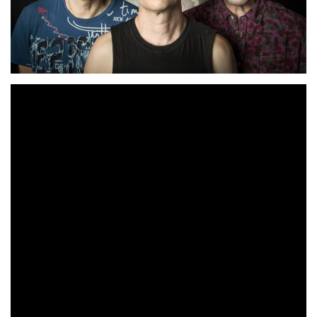
CELTAS CORTOS
vuelven, abriendo el baúl de los
recuerdos en forma de canción, como si nos “contaran un
cuento”. Y es que el combo Celta ha vivido mucho como
«El
un “emigrante” y siempre “recuerdan lo bueno”. Con
Dolor Que Llevo Aquí»
Valladolid
los de
nos hacen
caminar por la “senda del tiempo”, viendo que la fórmula
mágica contra estos momentos es pensar que los buenos
momentos del pasado volverán. Grandes Celtas “no
cambiéis” y sobre todo gracias por canciones como estas.
Así que «MAJETE, ¡NO NOS PODRÁN PARAR!»
CELTAS CORTOS
«Adiós
estrenaron el single
Presidente»
20 de enero
el pasado
y anunciaron en