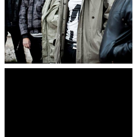
Cronómetrobudú
Este fuego
estrena hoy «
» con
El
Planeta Sonoro Records
, ya disponible
en todas las
plataformas digitales
. Dos años de silencio. 730 días de
ausencia que la banda
Cronómetrobudú
burgalesa
rompe con todo el ruido
posible gracias a esta nueva canción inédita titulada
“Este fuego”
. Y es que el grupo regresa con más fuerza
que nunca en una vuelta de tuerca a sus composiciones
gracias a un tema que se convierte en la muestra de un