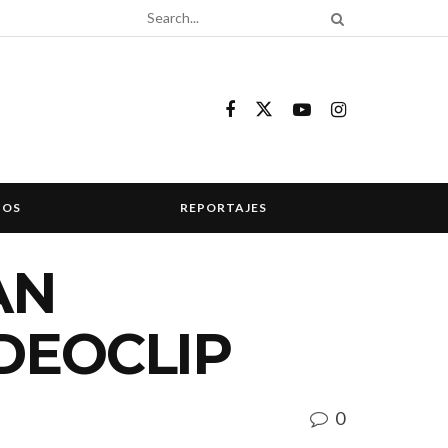
COS
REPORTAJES
AN
DEOCLIP
0