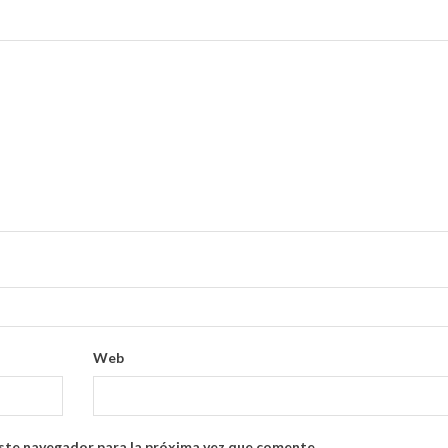
Web
ste navegador para la próxima vez que comente.