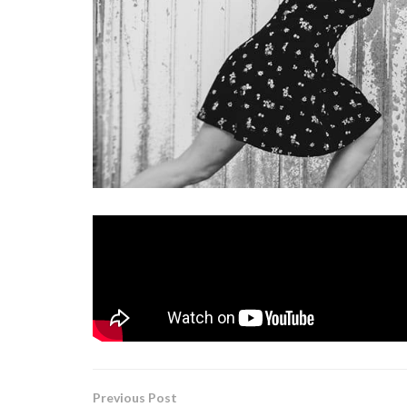
Annacrusa
, la banda de post-rock originar
«Esperanza»,
un tema lleno de esplendor y or
mas interesantes del panorama actual
Tags:
annacrusa
esperanza
rock alternativo
Previous Post