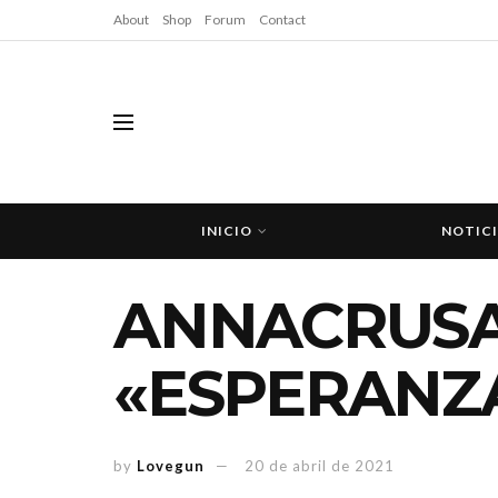
About
Shop
Forum
Contact
INICIO
NOTIC
ANNACRUSA
«ESPERANZA
by
Lovegun
20 de abril de 2021