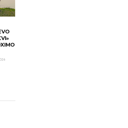
EVO
VI»
ÓXIMO
026