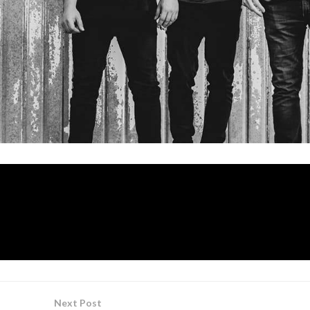
Castellón
io de
, acabada de publicar su nuevo videoclip t
iginalidad, y buena energía de la que hacen gala uno de los
Next Post