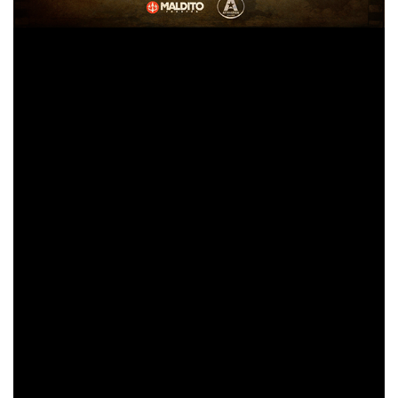
Sin embargo, no resulta una anomalía o extrañeza ver a
Boikot
transitar por estos caminos musicales folclóricos
o tradicionales. A lo largo de sus casi treinta y cinco
años de carrera, la banda ha demostrado poco
estancamiento y si muchas ganas de conocer, añadir y
mezclar, dentro, siempre, de su vocacional tendencia al
Boikot
punk rock. Lejos de hermetismos,
han adaptado y
Juankar
ampliado su formación original (
al bajo y voz,
Alberto
Kosta
a una guitarra y voz,
a la otra guitarra y
Grass
la voz y
a la batería) en múltiples ocasiones con el
fin de dar textura y esplendor a su punk rock
Xabi
reivindicativo (en este disco están
con la trikititxa,
Jano
Juanan
con el oboe, el saxo y el corno inglés y
con el violín y la trompeta).
Balkan Acoustic
El germen de este nuevo trabajo, «
«, lo