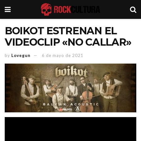
BOIKOT ESTRENAN EL
VIDEOCLIP «NO CALLAR»
by
Lovegun
6 de mayo de 2021
Si el mundo se ha visto abocado a vivir un impasse,
Boikot
causado por un virus,
han querido en este tiempo
de aislamiento hogareño y obligatoria reflexión, obrar en