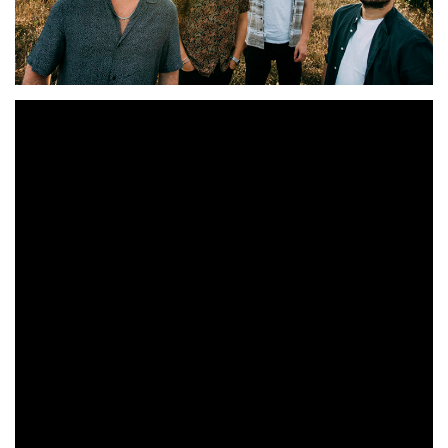
‘Canciones para un mundo sordo’
es el nuevo disco
Distrito Rojo
de
; un álbum con un sonido y un enfoque
totalmente renovados para la banda. El tercer disco del
cuarteto, reafirma, una vez más, que siguen en la
búsqueda de un sello personal, cada vez más latente en
sus canciones y su sonido. Producido por la propia
Javi San Martín
banda, junto al productor
, exploran
nuevos caminos, atrapando al oyente desde el primer
‘El Acierto de Nada’
tema y single
, dónde reconocemos
a los antiguos Distrito, abriendo las puertas de un nuevo
lugar donde antes no les habíamos visto.
En este último trabajo, compuesto por 11 canciones, se
atreven con sintetizadores, pianos, lap steel, sin dejar de