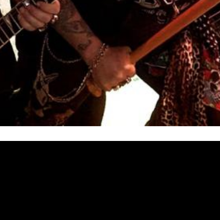
y piensan celebrarlo a lo grande. Tras confirmar su concier
 que dicho concierto será el arranque de esta nueva gira en
iertos muy especiales que estarán llenos de sorpresas.