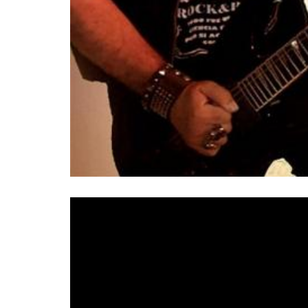
OBUS
celebran cuatro décadas de trayectoria 
Sala La Riviera
madrileña
, el grupo anuncia
conmemorarán su dilatada carrera con unos conc