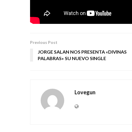
CALLE URNDERGROUND
Tags:
gira 40 aniversario
heavy metal
obus
Previous Post
JORGE SALAN NOS PRESENTA «DIVINAS
PALABRAS» SU NUEVO SINGLE
Lovegun