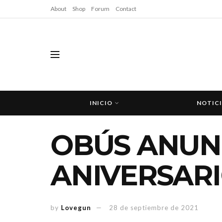
About
Shop
Forum
Contact
INICIO
NOTIC
OBÚS ANUNC
ANIVERSAR
by
Lovegun
28 de septiembre de 2021