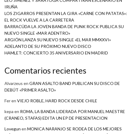
LEO JIMÉNEZ Y SARATOGA COMPARTIRÁN ESCENARIO EN
IRUÑA
LOS ZIGARROS PRESENTAN LA GIRA «CARNE CON PATATAS»:
EL ROCK VUELVE A LA CARRETERA
BARRACÜDA LA JOVEN BANDA DE PUNK ROCK PUBLICA SU
NUEVO SINGLE «MAR ADENTRO»
ARGIÓN LANZA SU NUEVO SINGLE «EL MAR MMXXVI»
ADELANTO DE SU PRÓXIMO NUEVO DISCO
HAMLET: CONCIERTO 35 ANIVERSARIO EN MADRID
Comentarios recientes
Alvarzeus
en
GRAN ASALTO BAND PUBLICAN SU DISCO DE
DEBÚT «PRIMER ASALTO»
Fer
en
VIEJO ROBLE, HARD ROCK DESDE CHILE
kepa
en
ROMA, LA BANDA LIDERADA POR MANUEL MAESTRE
(CRANEO, STAFAS) EDITA UN EP DE PRESENTACION
Lovegun
en
MONICA NARANJO SE RODEA DE LOS MEJORES