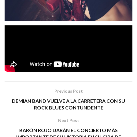
Isabel Marco
acaba de publicar su nuevo larga duración
«Sin Domesticar»
titulado
que ya puedes encontrar en
todas las plataformas digitales. El primer single ya lo
«Electricidad»
puedes ver aquí y se titula
.
Tags:
isabel marco
rock
Previous Post
DEMIAN BAND VUELVE A LA CARRETERA CON SU
ROCK BLUES CONTUNDENTE
Next Post
BARÓN ROJO DARÁN EL CONCIERTO MÁS
IMPORTANTE DE SU HISTORIA EN SU GIRA DE