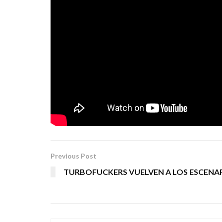
gestado durante los dos últimos añ
de llevar a cabo algo muy íntimo 
lengua materna, está en proceso 
doy la bienvenida a algunas que si
estarán. Que la vida me borre los b
PM COMUNICACIÓN
Tags:
con la menor gravedad
neus ferri
rock
Previous Post
TURBOFUCKERS VUELVEN A LOS ESCENA