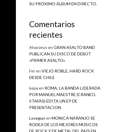
la
SU PRÓXIMO ÁLBUM EN DIRECTO.
se
Comentarios
recientes
ra
la
Alvarzeus
en
GRAN ASALTO BAND
el
PUBLICAN SU DISCO DE DEBÚT
ue
«PRIMER ASALTO»
ia
Fer
en
VIEJO ROBLE, HARD ROCK
ía
DESDE CHILE
kepa
en
ROMA, LA BANDA LIDERADA
POR MANUEL MAESTRE (CRANEO,
do
STAFAS) EDITA UN EP DE
o:
PRESENTACION
y
Lovegun
en
MONICA NARANJO SE
he
RODEA DE LOS MEJORES MÚSICOS
DE ROCK Y DE METAL DEL PAÍS EN
ha