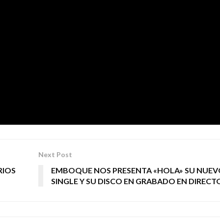
os en esa visceralidad, desde que me permití la libert
y grande para mí.
“Llar”
, mi primer disco en valenciano, 
y
“Con la menor gravedad”
despido alguna parte de m
empre estuvieron y no quise ver y acepto las que siemp
ordes, que estoy por llenar.
Next Post
RIOS
EMBOQUE NOS PRESENTA «HOLA» SU NUEV
SINGLE Y SU DISCO EN GRABADO EN DIRECT