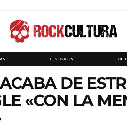
IAS
FESTIVALES
DIS
 ACABA DE EST
GLE «CON LA M
»