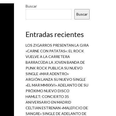
estrenar
Buscar
obre el
Buscar
Entradas recientes
ba
as
LOS ZIGARROS PRESENTAN LA GIRA
ba
«CARNE CON PATATAS»: EL ROCK
to
VUELVE A LA CARRETERA
e,
BARRACÜDA LA JOVEN BANDA DE
PUNK ROCK PUBLICA SU NUEVO
ro
SINGLE «MAR ADENTRO»
te
ARGIÓN LANZA SU NUEVO SINGLE
r,
«EL MAR MMXXVI» ADELANTO DE SU
PRÓXIMO NUEVO DISCO
HAMLET: CONCIERTO 35
ANIVERSARIO EN MADRID
ón
CELTIAN ESTRENAN «MALEFICIO DE
s,
SANGRE» SINGLE DE ADELANTO DE