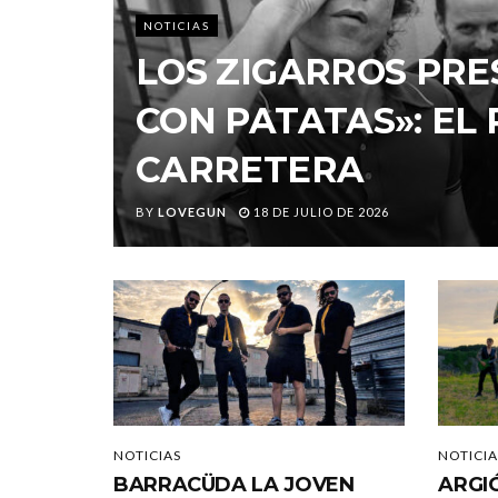
NOTICIAS
LOS ZIGARROS PRE
CON PATATAS»: EL
CARRETERA
BY
LOVEGUN
18 DE JULIO DE 2026
NOTICIAS
NOTICIA
BARRACÜDA LA JOVEN
ARGI