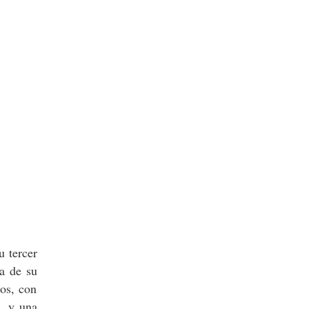
su tercer
da de su
tos, con
, y una