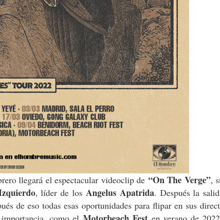
“On The Verge”
brero llegará el espectacular videoclip de
, 
Izquierdo
Angelus Apatrida
, líder de los
. Después la sali
ués de eso todas esas oportunidades para flipar en sus direc
Motorbeach Fest
n importancia, como el
en verano de 2022