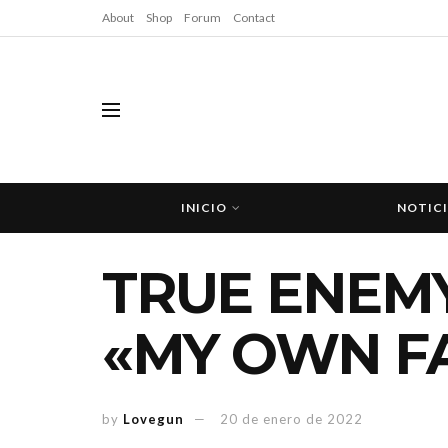
About
Shop
Forum
Contact
INICIO
NOTIC
TRUE ENEM
«MY OWN F
by
Lovegun
20 de enero de 2022