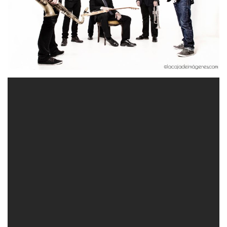
Para este cuarto trabajo -esta vez en castellano- la banda
añade nuevos sabores a su cocktail sonoro. Con una
cierta vuelta a sus orígenes en la composición e
incorporando los matices de su lengua materna en las
Anaut
letras,
pretende seguir haciendo música honesta e
inquieta.
LEJOS DE AQUÍ
Hubo un pequeño momento de lucidez
en el que entendí que mi lugar ya no
estaba aquí. Sé que lejos de aquí, tras
ese bosque de miedos, hay un lugar en