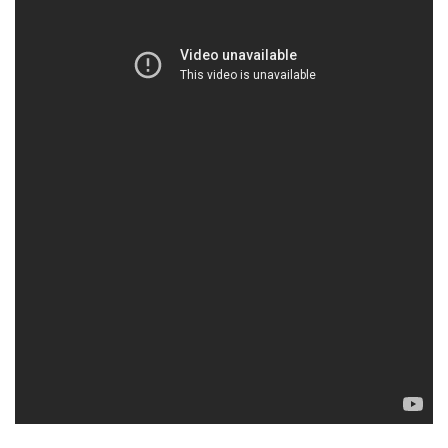
el que podré volver a empezar. Siempre
habrá esperanza, solo tengo que
seguir andando.
TODO LO QUE CALLO
Encontrar las palabras para expresar
lo que siento por ti es una batalla
perdida. Porque no existen. Y porque si
existieran, no alcanzarían a explicarlo.
Sé que es mi deber encontrarlas, pero
no lo es decirlas.
MAITE MORENO / JANET THE PLANET
Tags:
anaut
indie
lejos de aqui
todo lo que callo