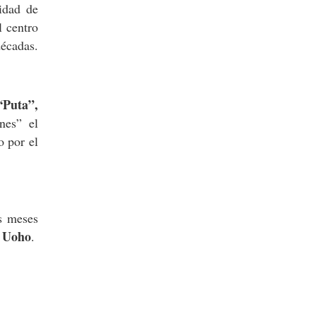
idad de
l centro
décadas.
“Puta”,
ones” el
o por el
s meses
Uoho
e
.