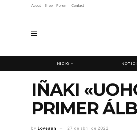
About
Shop
Forum
Contact
INICIO
NOTIC
IÑAKI «UOH
PRIMER ÁL
by
Lovegun
27 de abril de 2022