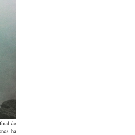
final de
enes ha