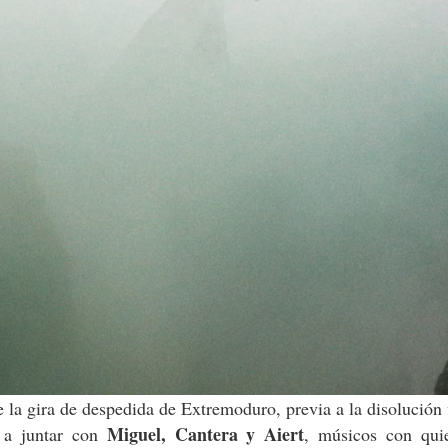
 la gira de despedida de Extremoduro, previa a la disolución 
Miguel, Cantera y Aiert
ó a juntar con
, músicos con qui