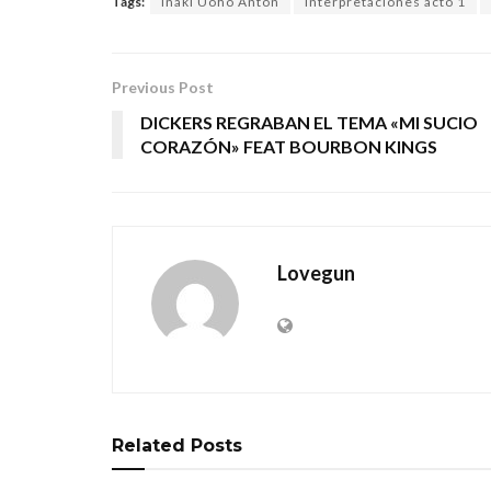
Tags:
Iñaki Uoho Antón
interpretaciones acto 1
Previous Post
DICKERS REGRABAN EL TEMA «MI SUCIO
CORAZÓN» FEAT BOURBON KINGS
Lovegun
Related
Posts