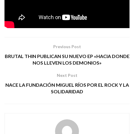
Desakato) que se hizo cargo de la mezcla y
masterización.
Tags:
grey giant
HARD ROCK
stoner
turn to stone
Previous Post
BRUTAL THIN PUBLICAN SU NUEVO EP «HACIA DONDE
NOS LLEVEN LOS DEMONIOS»
Next Post
NACE LA FUNDACIÓN MIGUEL RÍOS POR EL ROCK Y LA
SOLIDARIDAD