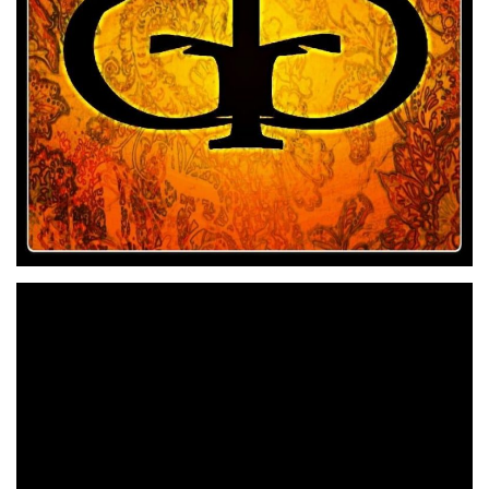
Santander
Los de
ya tienen ultimado su nuevo EP al que
«Turn Of Stone»
han titulado
un disco que aúna el hard
OVNI
rock con el stoner. El disco se ha registrado en
Estudio
26 y 27 de marzo de 2022
los días
. La
Dani Sevillano
producción estuvo a cargo de
(productor
y técnico de sonido de Warcry) como técnico en la
Pablo Martínez
grabación, y
(guitarra y voz de