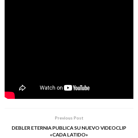
Fito llevaba siete años sin publicar nuevo trabajo, y ha
2 millones de discos
vendido
a lo largo de toda su
carrera profesional. Por su parte, la gira de presentación
de este trabajo ha conseguido
sold out
en muchas de sus
250.000
convocatorias, con un total hasta la fecha de
entradas vendidas
.
FOTOGRAFÍA DE PORTADA: DANI FERNÁNDEZ
Tags:
Fito & Fitipaldis
rock
Previous Post
DEBLER ETERNIA PUBLICA SU NUEVO VIDEOCLIP
«CADA LATIDO»