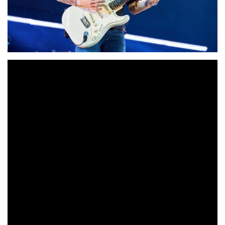
Fito & Fitipaldis
El nuevo álbum de
acaba de obtener el
40.000 copias vendidas
«Cada
disco de platino por las
.
Vez Cadáver»
se publicó en Septiembre de 2021 y fue
Carlos Raya
producido por
.