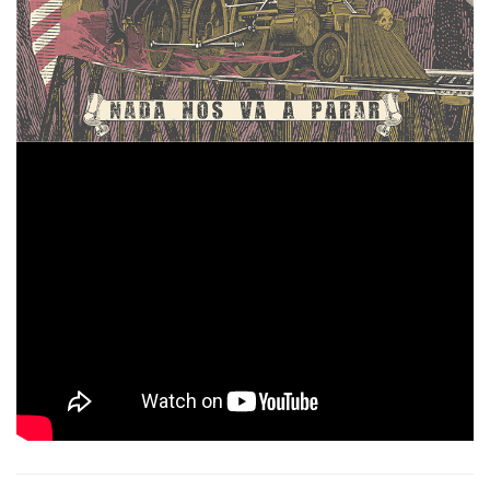
Las letras de las canciones gravitan en torno a la
experiencia vital, temas auto-referenciales como el amor,
el desamor, el desengaño y la música que veneran, todo
englobado en el contexto del Rock. El marco creativo de
Rock and Roll
la banda se desenvuelve en el
de la
década de los 70, y, como grupo fetiche y continua
AC/DC
inspiración, los australianos
.
THE BORDELINE MUSIC
Tags:
hard
HARD ROCK
rock
secta