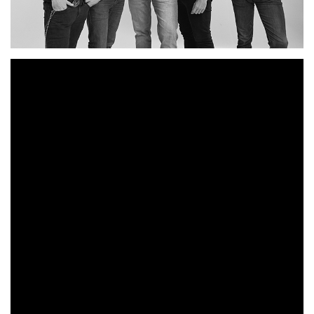
Secta
“Nada nos va a
Los asturianos
debutan con
parar
“Dame tu
”, como anticipo, lanzaban el single
miel”
, primer avance del álbum publicado recientemente
en plataformas digitales.
Casa
Grabado en riguroso directo en los estudios
Furia
Constan Mortera
de Oviedo, y producido por
, el
nuevo LP de los asturianos consta de 9 cortes que
Rock
reflejan las señas de identidad de la banda; puro
and Roll, Riffs directos
con un sonido electrizante y
unas letras ácidas, donde Nici ejerce de frontman con
gran soltura y destreza; mostrando el aspecto más canalla
del grupo.
“Nada nos va a parar”
, refleja el buen estado de forma