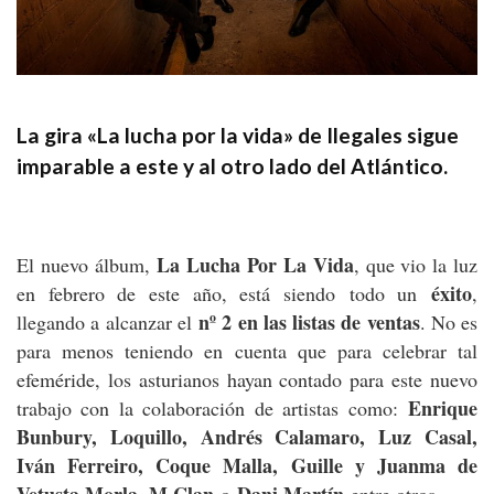
La gira «La lucha por la vida» de Ilegales sigue
imparable a este y al otro lado del Atlántico.
La Lucha Por La Vida
El nuevo álbum,
, que vio la luz
éxito
en febrero de este año, está siendo todo un
,
nº 2 en las listas de ventas
llegando a alcanzar el
. No es
para menos teniendo en cuenta que para celebrar tal
efeméride, los asturianos hayan contado para este nuevo
Enrique
trabajo con la colaboración de artistas como:
Bunbury, Loquillo, Andrés Calamaro, Luz Casal,
Iván Ferreiro, Coque Malla, Guille y Juanma de
Vetusta Morla, M Clan
Dani Martín
o
entre otros.